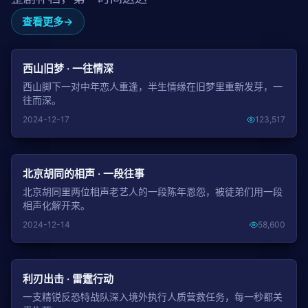
查看更多
NEW
西山旧梦 · 一往情深
西山脚下一对中年恋人重逢，半生情缘在旧梦里重新发芽，一
往而深。
2024-12-17
123,517
NEW
北京胡同的相声 · 一段往事
北京胡同里两位相声老艺人的一段陈年恩怨，被徒弟们用一段
相声化解开来。
2024-12-14
58,600
NEW
利刃出击 · 雷霆行动
一支精锐反恐特战队深入境外执行人质营救任务，每一秒都关