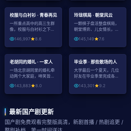
48:51
44:07
青春
古装
校服与白衬衫 · 青春再见
玲珑棋局 · 朝堂风云
一所重点高中的高三生群
一颗棋子盘活整盘棋局，
像，校服与白衬衫之下，
朝堂博弈、儿女情长，权
是各自滚烫的少年心事。
谋戏码扣人心弦。
146,997
8.6
145,149
7.6
99:38
99:59
都市
青春
老胡同的婚礼 · 一家人
毕业季 · 那些散场的人
一场北京胡同里的婚礼牵
大学最后一个夏天，几位
动两个大家庭，啼笑皆非
好友在毕业季里完成各自
中道尽中国式亲情。
的告别与新启程。
143,883
8.0
143,301
9.2
最新国产剧更新
国产剧免费观看完整版高清，新剧首播 / 热剧追更 /
整剧补档，第一时间送达