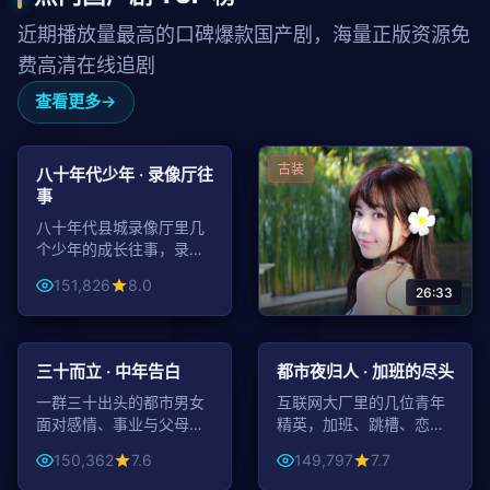
近期播放量最高的口碑爆款国产剧，海量正版资源免
费高清在线追剧
查看更多
99:18
年代
古装
八十年代少年 · 录像厅往
事
八十年代县城录像厅里几
个少年的成长往事，录像
带里有港片，也有他们的
151,826
8.0
整个青春。
26:33
45:39
44:14
山海行者 · 神州奇谭
都市
都市
三十而立 · 中年告白
都市夜归人 · 加班的尽头
山海经神兽世界观开启，
一位少年踏遍九州寻回上
一群三十出头的都市男女
互联网大厂里的几位青年
古封印，画风惊艳东方美
面对感情、事业与父母的
精英，加班、跳槽、恋爱
151,101
9.1
学。
种种课题，活出自己的解
与梦想，照见当代都市人
150,362
7.6
149,797
7.7
法。
的真实。