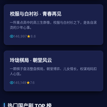
青春
校服与白衬衫 · 青春再见
一所重点高中的高三生群像，校服与白衬衫之下，是各自滚
烫的少年心事。
146,997
8.6
44分钟 / 集
古装
玲珑棋局 · 朝堂风云
一颗棋子盘活整盘棋局，朝堂博弈、儿女情长，权谋戏码扣
人心弦。
145,149
7.6
热门国产剧 TOP 榜