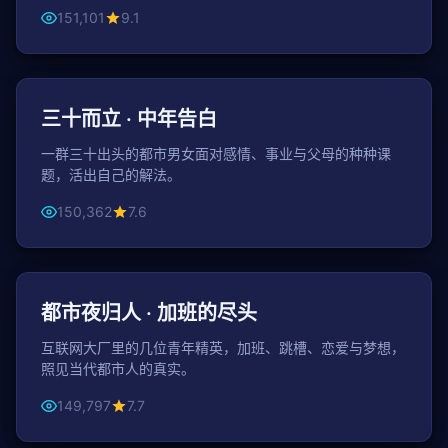
151,101
9.1
45分钟 / 集
都市
三十而立 · 中年告白
一群三十出头的都市男女面对感情、事业与父母的种种课
题，活出自己的解法。
150,362
7.6
44分钟 / 集
都市
都市夜归人 · 加班的尽头
互联网大厂里的几位青年精英，加班、跳槽、恋爱与梦想，
照见当代都市人的真实。
149,797
7.7
48分钟 / 集